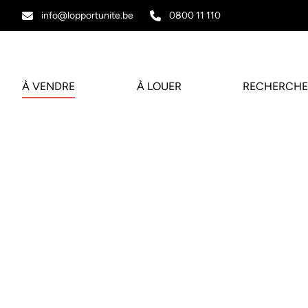
Aller au contenu principal
info@lopportunite.be
0800 11 110
À VENDRE
À LOUER
RECHERCHE
VENDU