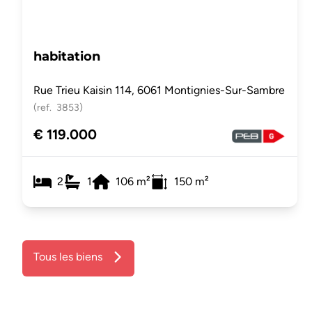
habitation
Rue Trieu Kaisin 114, 6061 Montignies-Sur-Sambre
(ref.
3853
)
€ 119.000
2
1
106
m²
150
m²
Tous les biens