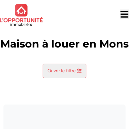
Aller au contenu principal
Maison à louer en Mons
Ouvrir le filtre
Commune
Mons (7000)
Remove
Vue de la carte
Type
Maison
Tenez-moi au courant