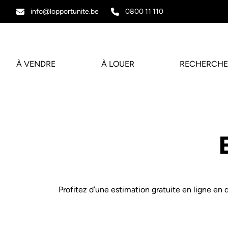
Aller au contenu principal
info@lopportunite.be
0800 11 110
À VENDRE
À LOUER
RECHERCHE
Profitez d’une estimation gratuite en ligne en