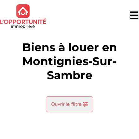
Aller au contenu principal
Biens à louer en
Montignies-Sur-
Sambre
Ouvrir le filtre
Commune
Montignies-Sur-Sambre (6061)
Remove