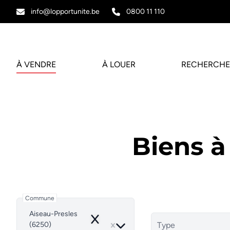
Aller au contenu principal
info@lopportunite.be
0800 11 110
À VENDRE
À LOUER
RECHERCHE
Biens à
Commune
Aiseau-Presles
Remove
(6250)
Type