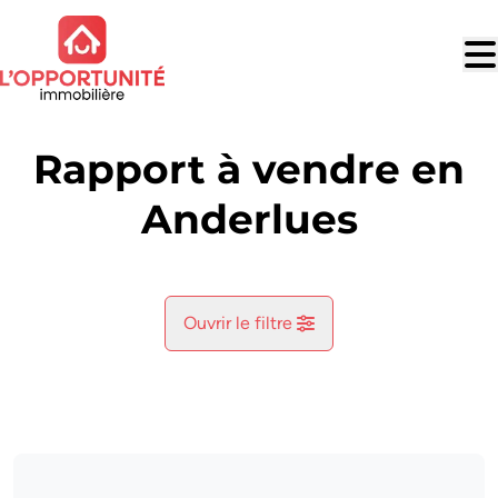
Aller au contenu principal
Rapport à vendre en
Anderlues
Ouvrir le filtre
Commune
Anderlues (6150)
Remove
Vue de la carte