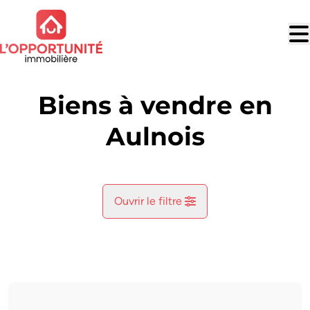
Aller au contenu principal
Biens à vendre en
Aulnois
Ouvrir le filtre
Commune
Aulnois (7040)
Remove
Vue de la carte