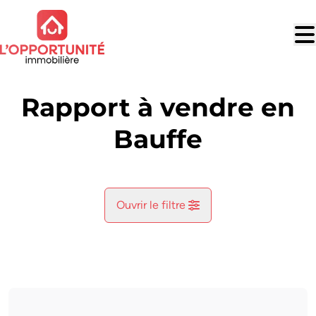
Aller au contenu principal
Rapport à vendre en
Bauffe
Ouvrir le filtre
Commune
Bauffe (7870)
Remove
Vue de la carte