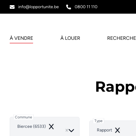
Aller au contenu principal
info@lopportunite.be
0800 11 110
À VENDRE
À LOUER
RECHERCHE
Rappo
Commune
Type
Biercee (6533)
Remove
Rapport
Remove