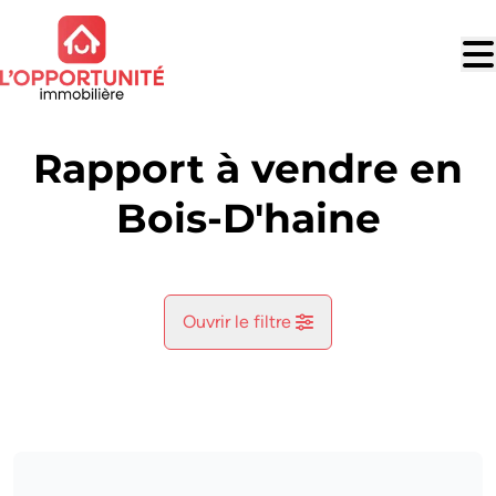
Aller au contenu principal
Rapport à vendre en
Bois-D'haine
Ouvrir le filtre
Commune
Bois-D'haine (7170)
Remove
Vue de la carte