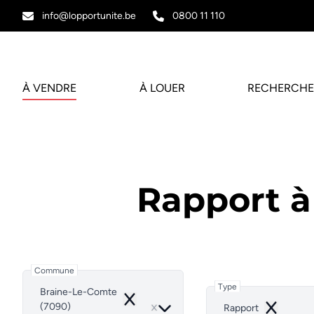
Aller au contenu principal
info@lopportunite.be
0800 11 110
À VENDRE
À LOUER
RECHERCHE
Rapport à
Commune
Type
Braine-Le-Comte
Remove
(7090)
Rapport