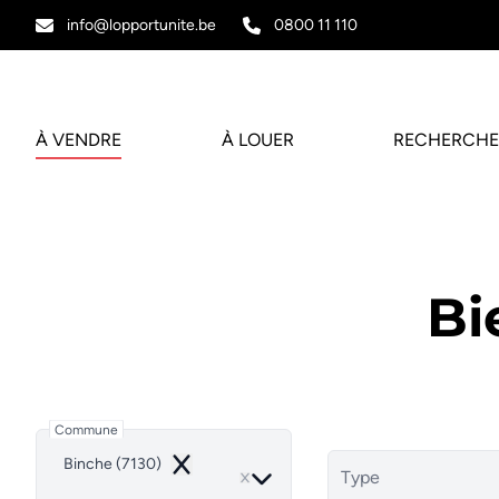
Aller au contenu principal
info@lopportunite.be
0800 11 110
À VENDRE
À LOUER
RECHERCHE
Bi
Commune
Binche (7130)
Remove
Type