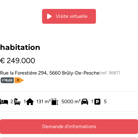
Visite virtuelle
habitation
€ 249.000
Rue la Forestière 294, 5660 Brûly-De-Pesche
(ref.
3687
)
2
1
131
m²
5000
m²
1
5
Demande d'informations