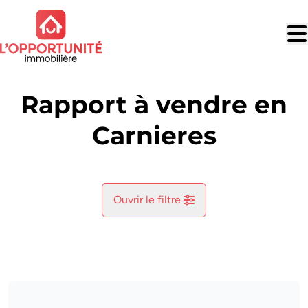
Aller au contenu principal
Rapport à vendre en
Carnieres
Ouvrir le filtre
Commune
Carnieres (7141)
Remove
Vue de la carte