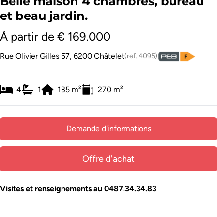
Belle maison 4 chambres, bureau
et beau jardin.
À partir de € 169.000
Rue Olivier Gilles 57, 6200 Châtelet
(ref.
4095
)
4
1
135
m²
270
m²
Demande d'informations
Offre d'achat
Visites et renseignements au 0487.34.34.83