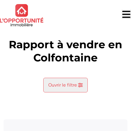
Aller au contenu principal
Rapport à vendre en
Colfontaine
Ouvrir le filtre
Commune
Colfontaine (7340)
Remove
Vue de la carte