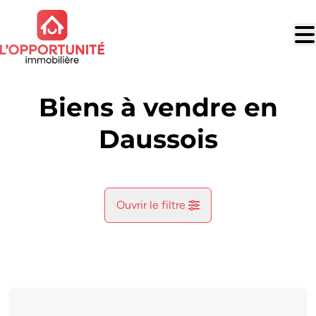
Aller au contenu principal
Biens à vendre en
Daussois
Ouvrir le filtre
Commune
Cerfontaine (5630)
Remove
Vue de la carte