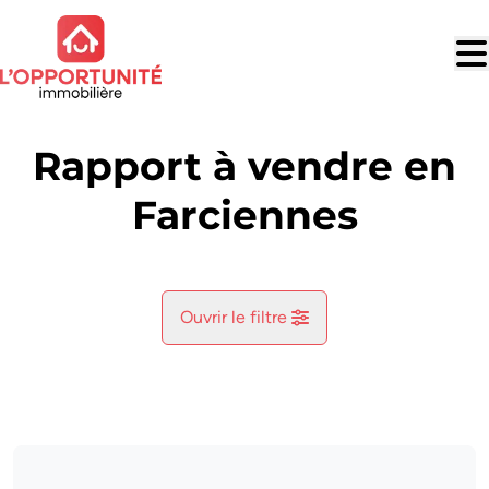
Aller au contenu principal
Rapport à vendre en
Farciennes
Ouvrir le filtre
Commune
Farciennes (6240)
Remove
Vue de la carte