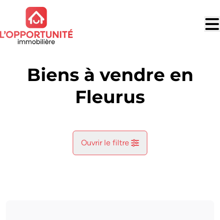
Aller au contenu principal
Biens à vendre en
Fleurus
Ouvrir le filtre
Commune
Fleurus (6220)
Remove
Vue de la carte