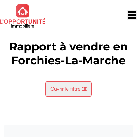
Aller au contenu principal
Rapport à vendre en
Forchies-La-Marche
Ouvrir le filtre
Commune
Forchies-La-Marche (6141)
Remove
Vue de la carte