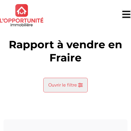
Aller au contenu principal
Rapport à vendre en
Fraire
Ouvrir le filtre
Commune
Fraire (5650)
Remove
Vue de la carte