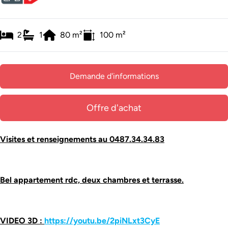
2
1
80
m²
100
m²
Demande d'informations
Offre d'achat
Visites et renseignements au 0487.34.34.83
Bel appartement rdc, deux chambres et terrasse.
VIDEO 3D :
https://youtu.be/2piNLxt3CyE