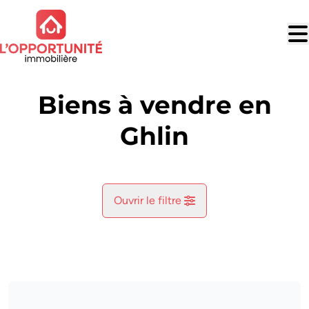
Aller au contenu principal
Biens à vendre en
Ghlin
Ouvrir le filtre
Commune
Ghlin (7011)
Remove
Vue de la carte