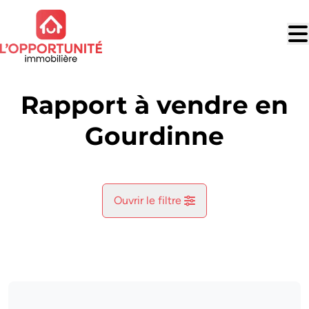
Aller au contenu principal
Rapport à vendre en
Gourdinne
Ouvrir le filtre
Commune
Berzee (5651)
Remove
Vue de la carte