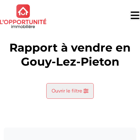
Aller au contenu principal
Rapport à vendre en
Gouy-Lez-Pieton
Ouvrir le filtre
Commune
Gouy-Lez-Pieton (6181)
Remove
Vue de la carte