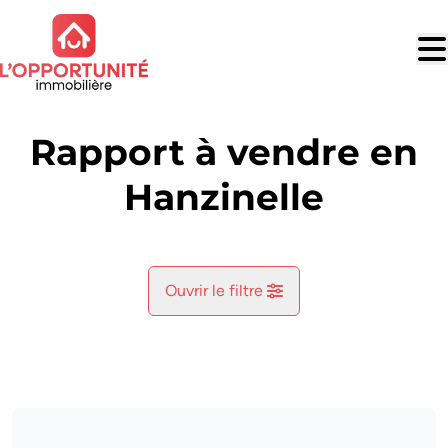
Aller au contenu principal
Rapport à vendre en
Hanzinelle
Ouvrir le filtre
Commune
Hanzinelle (5621)
Remove
Vue de la carte