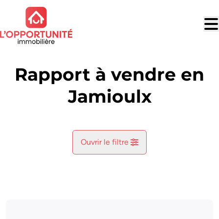
Aller au contenu principal
Rapport à vendre en
Jamioulx
Ouvrir le filtre
Commune
Ham-Sur-Heure (6120)
Remove
Vue de la carte