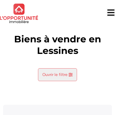
Aller au contenu principal
Biens à vendre en
Lessines
Ouvrir le filtre
Commune
Lessines (7860)
Remove
Vue de la carte