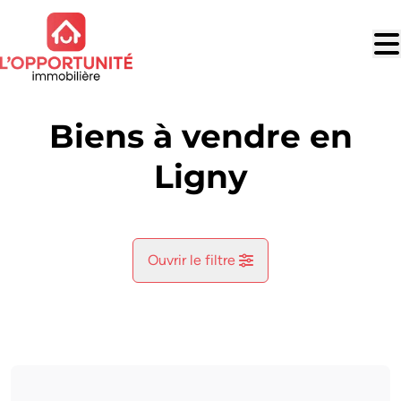
Aller au contenu principal
Biens à vendre en
Ligny
Ouvrir le filtre
Commune
Ligny (5140)
Remove
Vue de la carte