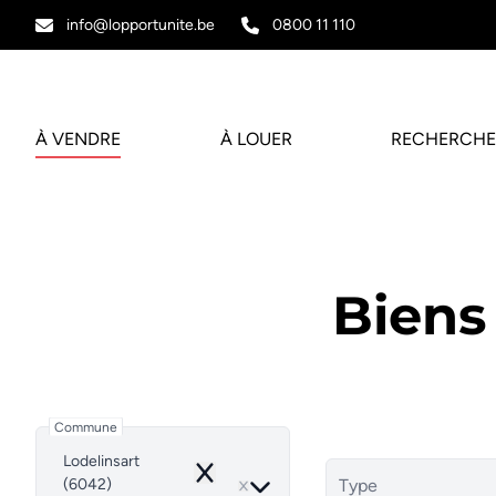
Aller au contenu principal
info@lopportunite.be
0800 11 110
À VENDRE
À LOUER
RECHERCHE
Biens
Commune
Lodelinsart
Remove
(6042)
Type