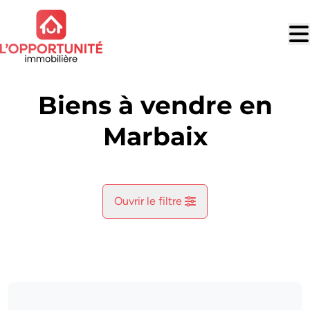
Aller au contenu principal
Biens à vendre en
Marbaix
Ouvrir le filtre
Commune
Ham-Sur-Heure (6120)
Remove
Vue de la carte