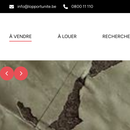
Aller au contenu principal
info@lopportunite.be
0800 11 110
À VENDRE
À LOUER
RECHERCHE