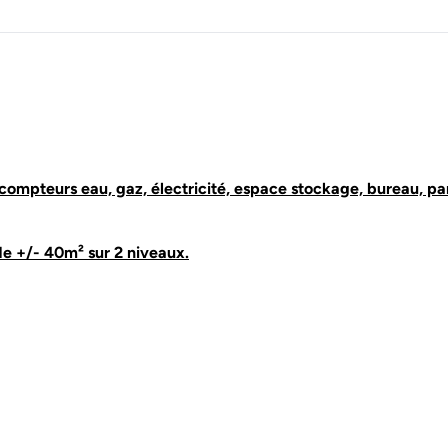
mpteurs eau, gaz, électricité, espace stockage, bureau, pa
e +/- 40m² sur 2 niveaux.