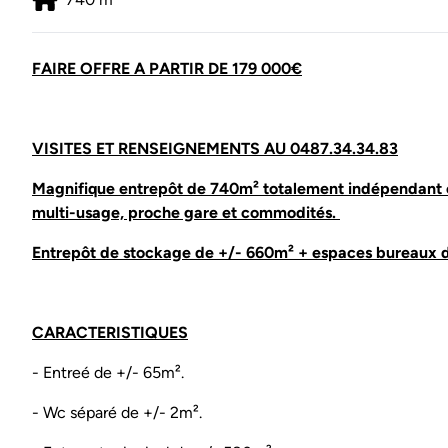
FAIRE OFFRE A PARTIR DE 179 000€
VISITES ET RENSEIGNEMENTS AU 0487.34.34.83
Magnifique entrepôt de 740m² totalement indépendant co
multi-usage, proche gare et commodités.
Entrepôt de stockage de +/- 660m² + espaces bureaux d
CARACTERISTIQUES
- Entreé de +/- 65m².
- Wc séparé de +/- 2m².