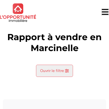
Aller au contenu principal
Rapport à vendre en
Marcinelle
Ouvrir le filtre
Commune
Marcinelle (6001)
Remove
Vue de la carte