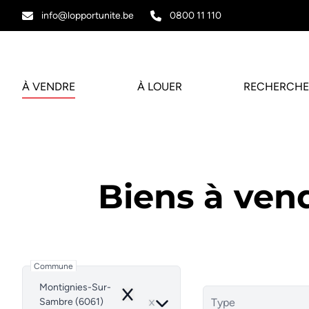
Aller au contenu principal
info@lopportunite.be
0800 11 110
À VENDRE
À LOUER
RECHERCHE
Biens à ven
Commune
Montignies-Sur-
Remove
Sambre (6061)
Type