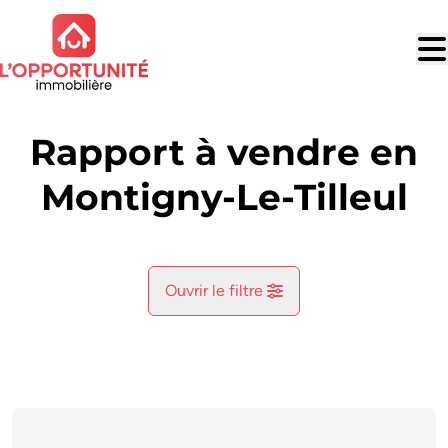
Aller au contenu principal
Rapport à vendre en
Montigny-Le-Tilleul
Ouvrir le filtre
Commune
Montigny-Le-Tilleul (6110)
Remove
Vue de la carte