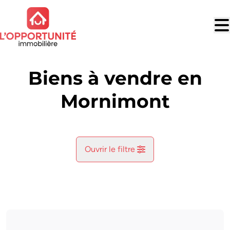
Aller au contenu principal
Biens à vendre en
Mornimont
Ouvrir le filtre
Commune
Jemeppe-Sur-Sambre (5190)
Remove
Vue de la carte