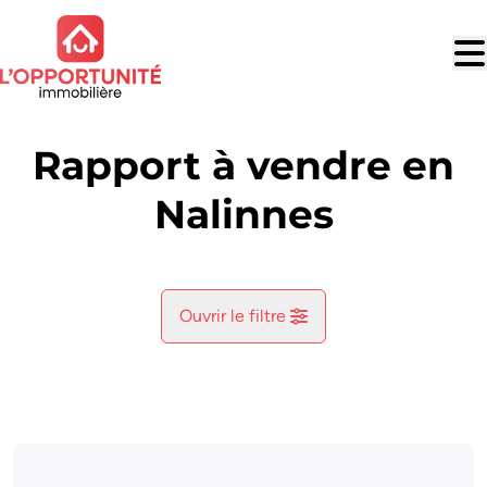
Aller au contenu principal
Rapport à vendre en
Nalinnes
Ouvrir le filtre
Commune
Ham-Sur-Heure (6120)
Remove
Vue de la carte