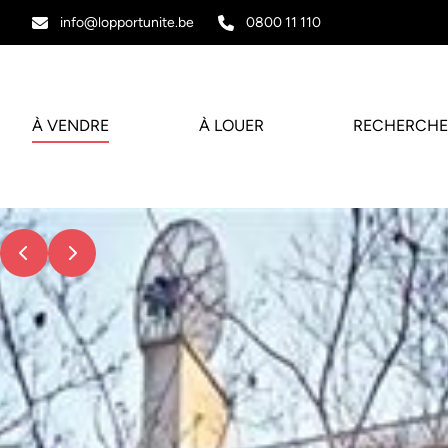
Aller au contenu principal
info@lopportunite.be
0800 11 110
À VENDRE
À LOUER
RECHERCHE