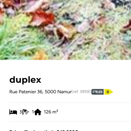
duplex
Rue Patenier 36, 5000 Namur
(ref.
3959
)
3
1
126
m²