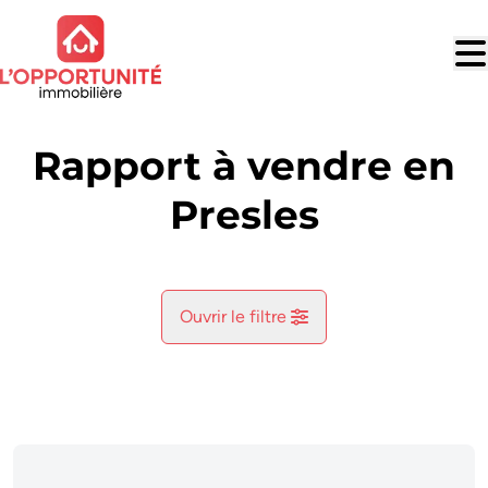
Aller au contenu principal
Rapport à vendre en
Presles
Ouvrir le filtre
Commune
Aiseau-Presles (6250)
Remove
Vue de la carte