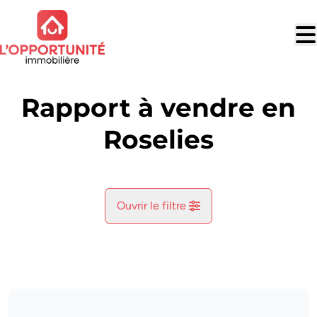
Aller au contenu principal
Rapport à vendre en
Roselies
Ouvrir le filtre
Commune
Aiseau-Presles (6250)
Remove
Vue de la carte