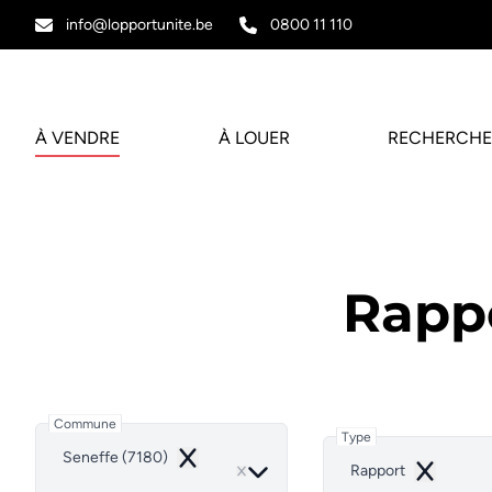
Aller au contenu principal
info@lopportunite.be
0800 11 110
À VENDRE
À LOUER
RECHERCHE
Rappo
Commune
Type
Seneffe (7180)
Remove
Rapport
Remove