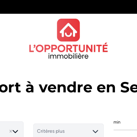
rt à vendre en S
min
Critères plus