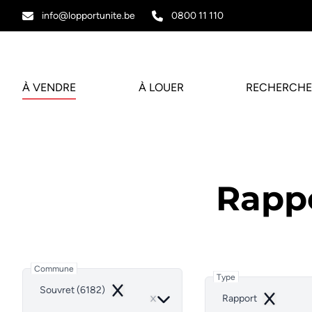
Aller au contenu principal
info@lopportunite.be
0800 11 110
À VENDRE
À LOUER
RECHERCHE
Rappo
Commune
Type
Souvret (6182)
Remove
Rapport
Remove