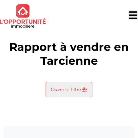
Aller au contenu principal
Rapport à vendre en
Tarcienne
Ouvrir le filtre
Commune
Berzee (5651)
Remove
Vue de la carte