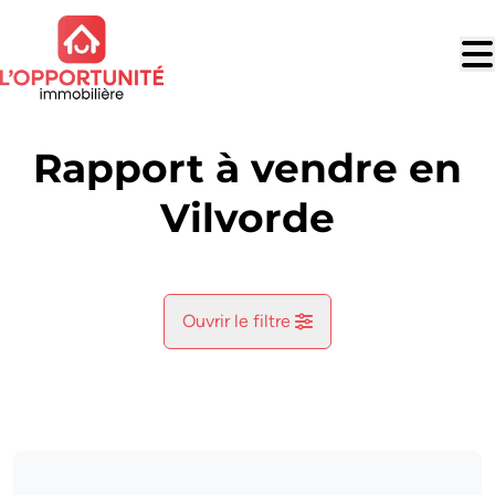
Aller au contenu principal
Rapport à vendre en
Vilvorde
Ouvrir le filtre
Commune
Vilvorde (1800)
Remove
Vue de la carte