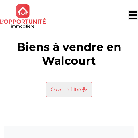
Aller au contenu principal
Biens à vendre en
Walcourt
Ouvrir le filtre
Commune
Fraire (5650)
Remove
Vue de la carte