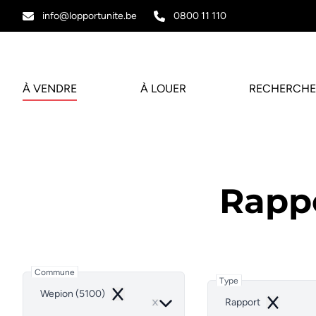
Aller au contenu principal
info@lopportunite.be
0800 11 110
À VENDRE
À LOUER
RECHERCHE
Rapp
Commune
Type
Wepion (5100)
Remove
Rapport
Remove