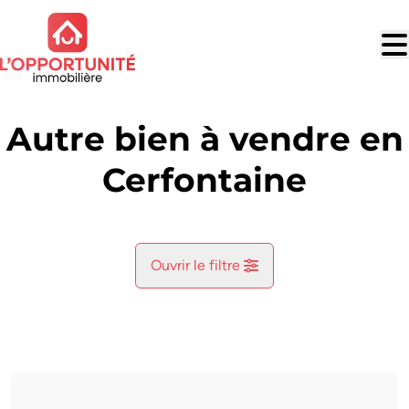
Aller au contenu principal
Autre bien à vendre en
Cerfontaine
Ouvrir le filtre
Commune
Cerfontaine (5630)
Remove
Vue de la carte