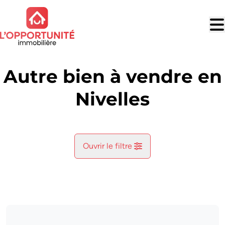
Aller au contenu principal
Autre bien à vendre en
Nivelles
Ouvrir le filtre
Commune
Nivelles (1400)
Remove
Vue de la carte