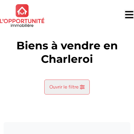
Aller au contenu principal
Biens à vendre en
Charleroi
Ouvrir le filtre
Commune
Charleroi (6000, 6030)
Remove
Vue de la carte