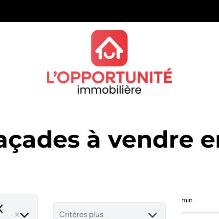
açades à vendre e
min
emove
Critères plus