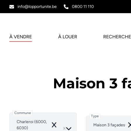
Aller au contenu principal
info@lopportunite.be
0800 11 110
À VENDRE
À LOUER
RECHERCHE
Maison 3 f
Commune
Type
Charleroi (6000,
Maison 3 façades
Remove
R
6030)